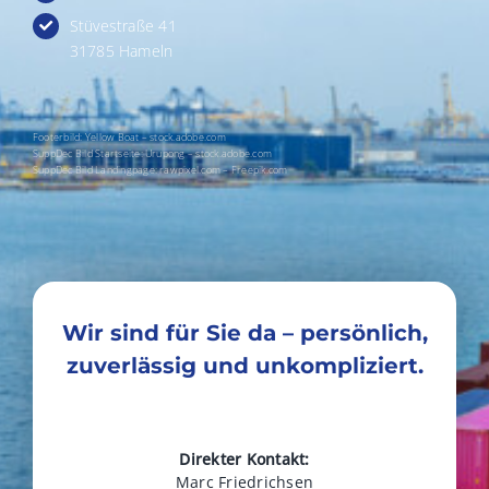
Stüvestraße 41
31785 Hameln
Footerbild: Yellow Boat – stock.adobe.com
SuppDec Bild Startseite: Urupong – stock.adobe.com
SuppDec Bild Landingpage: rawpixel.com – Freepik.com
Wir sind für Sie da – persönlich,
zuverlässig und unkompliziert.
Direkter Kontakt:
Marc Friedrichsen