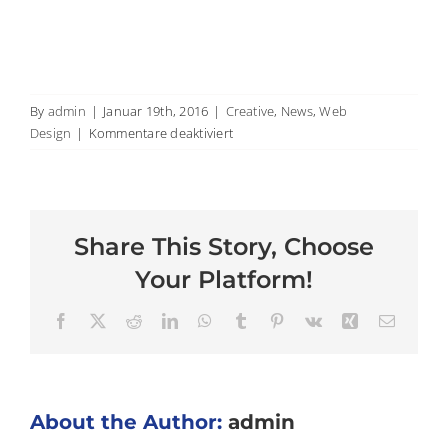
By
admin
|
Januar 19th, 2016
|
Creative
,
News
,
Web
für
Design
|
Kommentare deaktiviert
Curabitur
non
nulla
sit
Share This Story, Choose
amet
nisl
Your Platform!
tempus
convallis
Facebook
X
Reddit
LinkedIn
WhatsApp
Tumblr
Pinterest
Vk
Xing
Email
quis.
About the Author:
admin