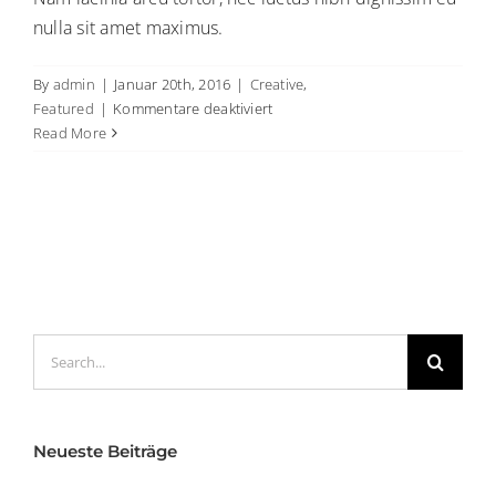
nulla sit amet maximus.
By
admin
|
Januar 20th, 2016
|
Creative
,
für
Featured
|
Kommentare deaktiviert
5
Read More
Elements
That
Build
A
Roster
Of
Terrific
Clients
Search
for:
Neueste Beiträge