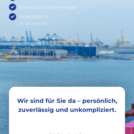
kontakt@dieckmann-verlag.de
Stüvestraße 41
31785 Hameln
Footerbild: Yellow Boat – stock.adobe.com
SuppDec Bild Startseite: Urupong – stock.adobe.com
SuppDec Bild Landingpage: rawpixel.com – Freepik.com
Wir sind für Sie da – persönlich,
zuverlässig und unkompliziert.