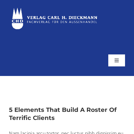
Skip
to
content
Toggle
Navigat
Home
SuppDec – Webportal
5 Elements That Build A Roster Of
Terrific Clients
Nam lacinia arcu tortor, nec luctus nibh dignissim eu