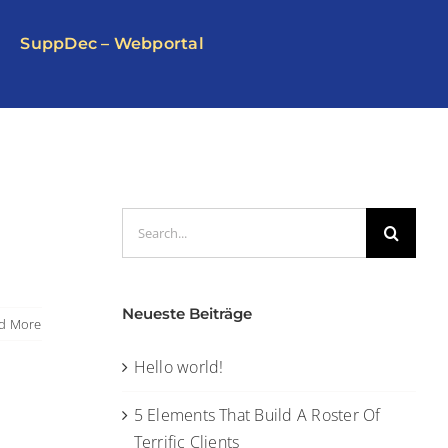
SuppDec – Webportal
Search
for:
Neueste Beiträge
d More
Hello world!
5 Elements That Build A Roster Of
Terrific Clients