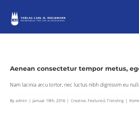
Skip
to
content
Aenean consectetur tempor metus, ege
Nam lacinia arcu tortor, nec luctus nibh dignissim eu nul
By
admin
|
Januar 19th, 2016
|
Creative
,
Featured
,
Trending
|
Komm