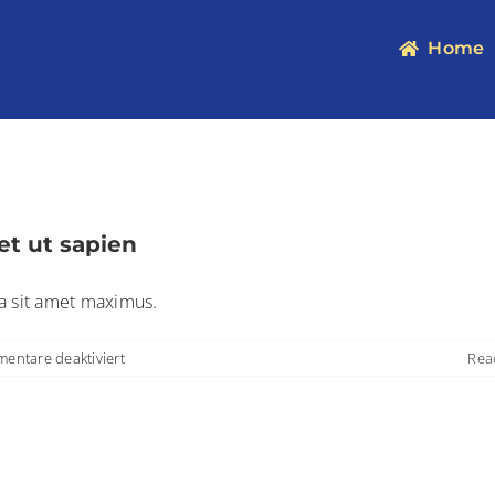
Home
t ut sapien
la sit amet maximus.
für
entare deaktiviert
Rea
Aenean
consectetur
tempor
metus,
eget