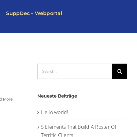
SuppDec – Webportal
Search
for:
Neueste Beiträge
d More
Hello world!
5 Elements That Build A Roster Of
Terrific Clients