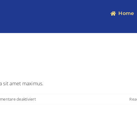
Home
la sit amet maximus.
für
entare deaktiviert
Rea
Vivamus
ut
magna
turpis