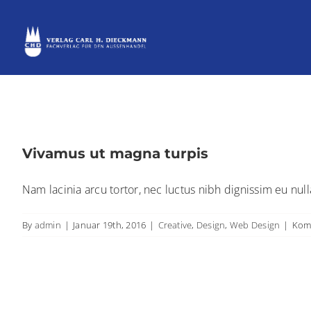
Skip
to
content
Vivamus ut magna turpis
Nam lacinia arcu tortor, nec luctus nibh dignissim eu nul
By
admin
|
Januar 19th, 2016
|
Creative
,
Design
,
Web Design
|
Komm